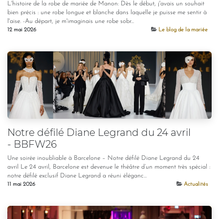
L'histoire de la robe de mariée de Manon: Dès le début, j'avais un souhait
bien précis : une robe longue et blanche dans laquelle je puisse me sentir à
l'aise. -Au départ, je m'imaginais une robe sobr...
12 mai 2026
Le blog de la mariée
Notre défilé Diane Legrand du 24 avril
- BBFW26
Une soirée inoubliable à Barcelone – Notre défilé Diane Legrand du 24
avril Le 24 avril, Barcelone est devenue le théâtre d’un moment très spécial :
notre défilé exclusif Diane Legrand a réuni éléganc...
11 mai 2026
Actualités