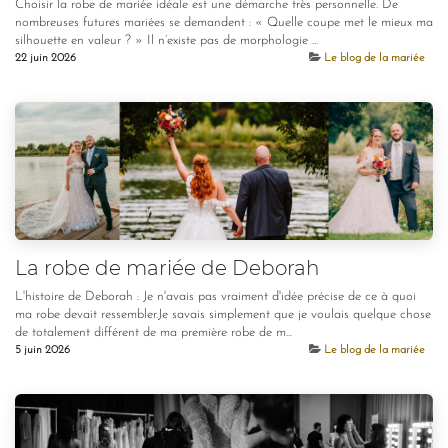
Choisir la robe de mariée idéale est une démarche très personnelle. De
nombreuses futures mariées se demandent : « Quelle coupe met le mieux ma
silhouette en valeur ? » Il n’existe pas de morphologie ...
22 juin 2026
Le blog de la mariée
La robe de mariée de Deborah
L'histoire de Deborah : Je n'avais pas vraiment d'idée précise de ce à quoi
ma robe devait ressembler.Je savais simplement que je voulais quelque chose
de totalement différent de ma première robe de m...
5 juin 2026
Le blog de la mariée