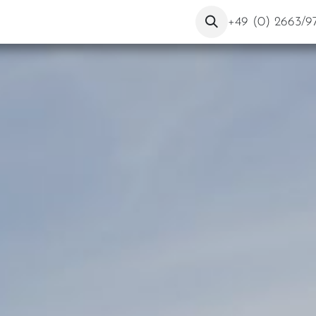
 prop. de nous
Contact
Blog
+49 (0) 2663/9