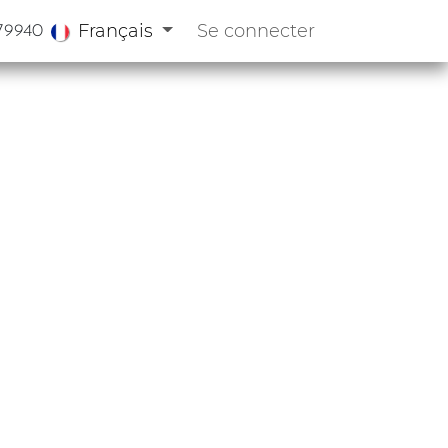
Français
Se connecter
79940