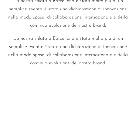
L’entusiasmo del pubblico, il carisma delle modelle e
l’attenzione ai dettagli hanno trasformato la sfilata in
un’esperienza che resterà impressa a lungo nella memoria.
Irina Donner, Maxim Donner & Lisa Donner
Uno sguardo al futuro
La nostra sfilata a Barcellona è stata molto più di un
semplice evento: è stata una dichiarazione di innovazione
nella moda sposa, di collaborazione internazionale e della
continua evoluzione del nostro brand.
La nostra sfilata a Barcellona è stata molto più di un
semplice evento: è stata una dichiarazione di innovazione
nella moda sposa, di collaborazione internazionale e della