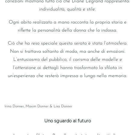
Le collezioni – Il romanticismo moderno incontra l’eleganza
senza tempo
Le nostre creazioni attuali rappresentano il romanticismo
moderno. Tessuti fluidi, pizzi delicati e tagli sofisticati si
uniscono a linee pulite e silhouette decise. Dagli abiti da
sposa classici ed eleganti ai look audaci e all’avanguardia, le
collezioni mostrano tutto ciò che Diane Legrand rappresenta:
individualità, qualità e stile.
Ogni abito realizzato a mano racconta la propria storia e
riflette la personalità della donna che lo indossa.
Ciò che ha reso speciale questa serata è stata l’atmosfera.
Non si trattava soltanto di moda, ma anche di emozioni.