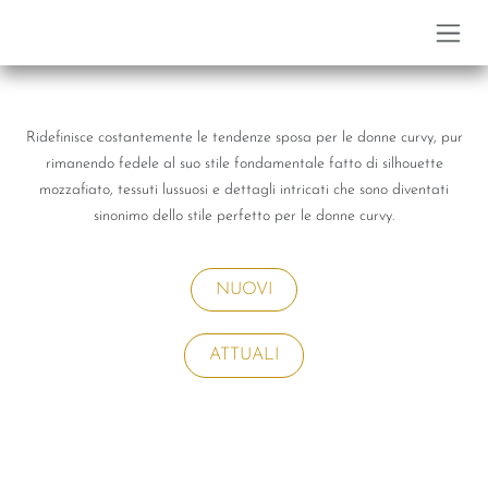
Passa al contenuto
Ridefinisce costantemente le tendenze sposa per le donne curvy, pur
rimanendo fedele al suo stile fondamentale fatto di silhouette
mozzafiato, tessuti lussuosi e dettagli intricati che sono diventati
sinonimo dello stile perfetto per le donne curvy.
NUOVI
ATTUALI